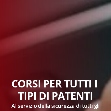
C
O
R
S
I
P
E
R
T
U
T
T
I
I
T
I
P
I
D
I
P
A
T
E
N
T
I
Al servizio della sicurezza di tutti gli