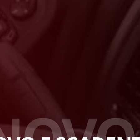
N
O
V
O