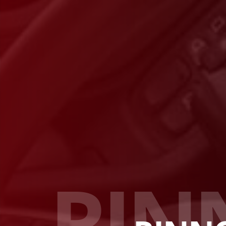
R
I
N