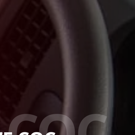
C
Q
C