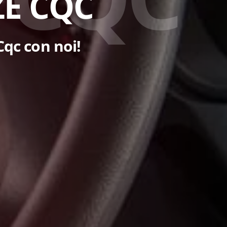
E CQC
Cqc con noi!