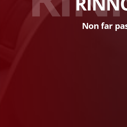
RINN
Non far pas