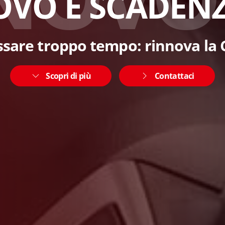
OVO E SCADENZ
sare troppo tempo: rinnova la 
Scopri di più
Contattaci