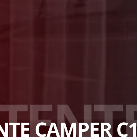
T
E
N
T
NTE CAMPER C