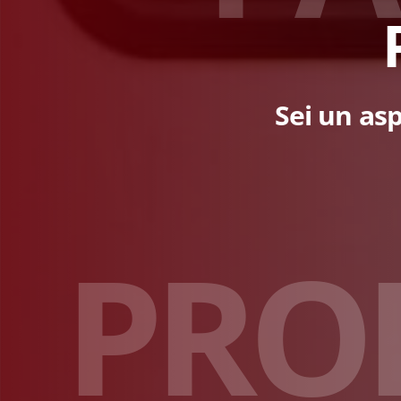
Sei un asp
P
R
O