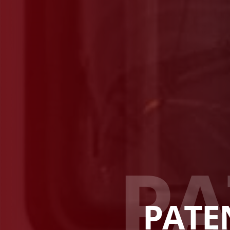
P
A
PATE