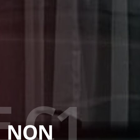
E
C
1
1 NON