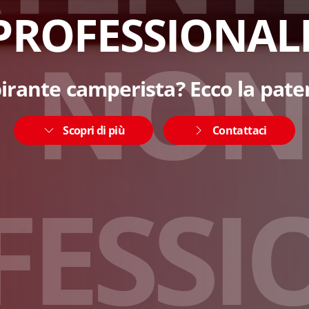
PROFESSIONAL
N
O
N
irante camperista? Ecco la pate
Scopri di più
Contattaci
F
E
S
S
I