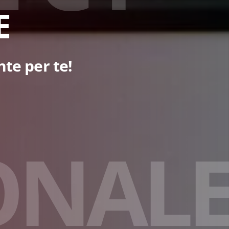
E
nte per te!
O
N
A
L