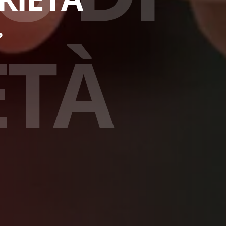
?
E
T
À