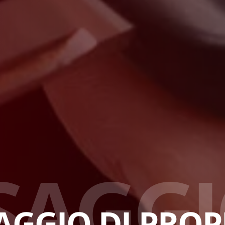
S
A
G
G
I
AGGIO DI PROP