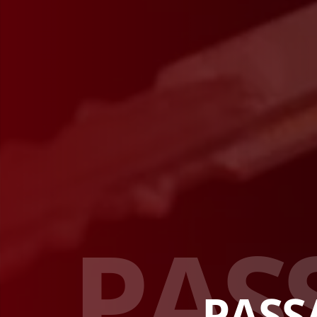
P
A
S
PASS