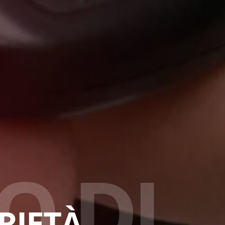
O
D
I
RIETÀ