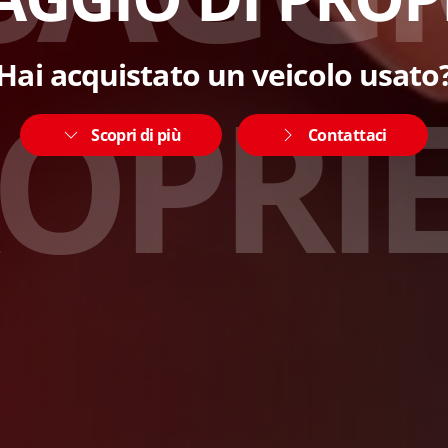
Hai acquistato un veicolo usato
O
P
R
I
Scopri di più
Contattaci