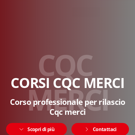
C
Q
C
CORSI CQC MERCI
M
E
R
C
I
Corso professionale per rilascio
Cqc merci
Scopri di più
Contattaci