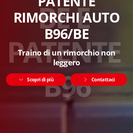
PATENTE
B
E
E
RIMORCHI AUTO
B96/BE
P
A
T
E
N
T
E
Traino di un rimorchio non
leggero
B
9
6
Scopri di più
Contattaci