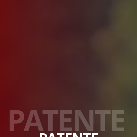
P
A
T
E
N
T
E