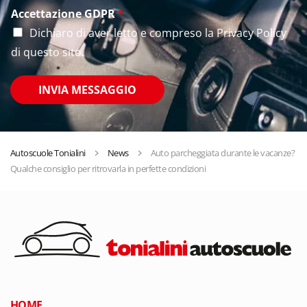
Accettazione GDPR
*
Dichiaro di aver letto e compreso la
Privacy Policy
di questo sito.
INVIA MESSAGGIO
Autoscuole Tonialini
News
Auto parcheggiata durante le vacanze?
Qualche consiglio per ritrovarla in perfette condizioni
HOME