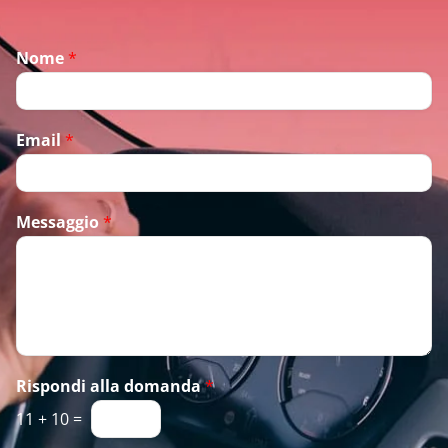
Nome
*
Email
*
Messaggio
*
Rispondi alla domanda
*
11
+
10
=