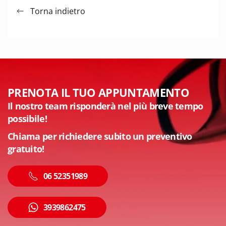
Torna indietro
PRENOTA IL TUO APPUNTAMENTO
Il nostro team risponderà nel più breve tempo
possibile!
Chiama per richiedere subito un
preventivo
gratuito!
06 52351989
3939862475